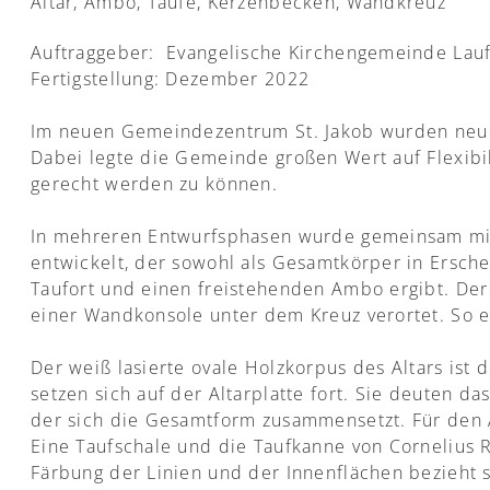
Altar, Ambo, Taufe, Kerzenbecken, Wandkreuz
Auftraggeber: Evangelische Kirchengemeinde Lau
Fertigstellung: Dezember 2022
Im neuen Gemeindezentrum St. Jakob wurden neue 
Dabei legte die Gemeinde großen Wert auf Flexibi
gerecht werden zu können.
In mehreren Entwurfsphasen wurde gemeinsam mit
entwickelt, der sowohl als Gesamtkörper in Ersche
Taufort und einen freistehenden Ambo ergibt. Der 
einer Wandkonsole unter dem Kreuz verortet. So
Der weiß lasierte ovale Holzkorpus des Altars ist du
setzen sich auf der Altarplatte fort. Sie deuten 
der sich die Gesamtform zusammensetzt. Für den 
Eine Taufschale und die Taufkanne von Cornelius R
Färbung der Linien und der Innenflächen bezieht 