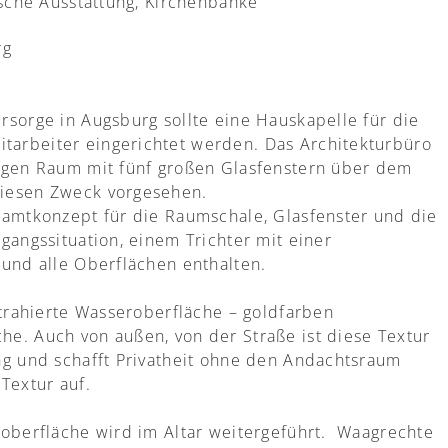
ische Ausstattung, Kirchenbänke
rg
sorge in Augsburg sollte eine Hauskapelle für die
arbeiter eingerichtet werden. Das Architekturbüro
kigen Raum mit fünf großen Glasfenstern über dem
diesen Zweck vorgesehen.
samtkonzept für die Raumschale, Glasfenster und die
gangssituation, einem Trichter mit einer
 und alle Oberflächen enthalten.
strahierte Wasseroberfläche – goldfarben
e. Auch von außen, von der Straße ist diese Textur
ng und schafft Privatheit ohne den Andachtsraum
Textur auf.
roberfläche wird im Altar weitergeführt. Waagrechte