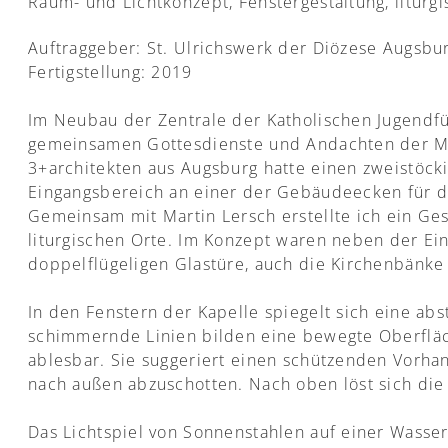
Raum- und Lichtkonzept, Fenstergestaltung, liturg
Auftraggeber: St. Ulrichswerk der Diözese Augsbu
Fertigstellung: 2019
Im Neubau der Zentrale der Katholischen Jugendfür
gemeinsamen Gottesdienste und Andachten der Mit
3+architekten aus Augsburg hatte einen zweistöc
Eingangsbereich an einer der Gebäudeecken für 
Gemeinsam mit Martin Lersch erstellte ich ein Ge
liturgischen Orte. Im Konzept waren neben der Ein
doppelflügeligen Glastüre, auch die Kirchenbänke
In den Fenstern der Kapelle spiegelt sich eine ab
schimmernde Linien bilden eine bewegte Oberfläch
ablesbar. Sie suggeriert einen schützenden Vorha
nach außen abzuschotten. Nach oben löst sich die 
Das Lichtspiel von Sonnenstahlen auf einer Wasse