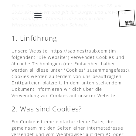
Diese Cookie-Richtlinie wurde zuletzt am 28. Juli
2025 aktualisiert und gilt für Bürger und Einwohner
mit ständigem Wohnsitz im Europäischen
Wirtschaftsraum und der Schweiz.
1. Einführung
Unsere Website,
https://sabinestraub.com
(im
folgenden: "Die Website") verwendet Cookies und
ähnliche Technologien (der Einfachheit halber
werden all diese unter "Cookies" zusammengefasst).
Cookies werden außerdem von uns beauftragten
Drittparteien platziert. In dem unten stehendem
Dokument informieren wir dich über die
Verwendung von Cookies auf unserer Website.
2. Was sind Cookies?
Ein Cookie ist eine einfache kleine Datei, die
gemeinsam mit den Seiten einer Internetadresse
versendet und vom Webbrowser auf dem PC oder